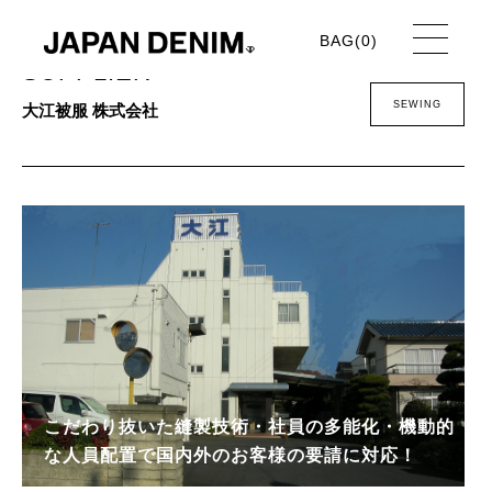
BAG(
0
)
SUPPLIER
SEWING
大江被服 株式会社
こだわり抜いた縫製技術・社員の多能化・機動的
な人員配置で国内外のお客様の要請に対応！