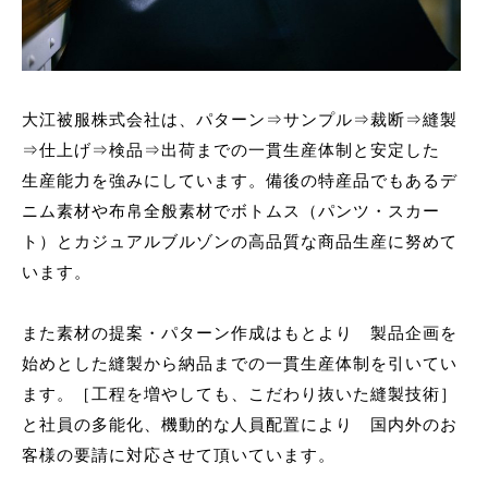
大江被服株式会社は、パターン⇒サンプル⇒裁断⇒縫製
⇒仕上げ⇒検品⇒出荷までの一貫生産体制と安定した
生産能力を強みにしています。備後の特産品でもあるデ
ニム素材や布帛全般素材でボトムス（パンツ・スカー
ト）とカジュアルブルゾンの高品質な商品生産に努めて
います。
また素材の提案・パターン作成はもとより 製品企画を
始めとした縫製から納品までの一貫生産体制を引いてい
ます。［工程を増やしても、こだわり抜いた縫製技術］
と社員の多能化、機動的な人員配置により 国内外のお
客様の要請に対応させて頂いています。