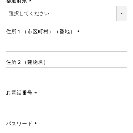
都道府県
(
必
須
)
住所１（市区町村）（番地）
(
必
須
)
住所２（建物名）
お電話番号
(
必
須
)
パスワード
(