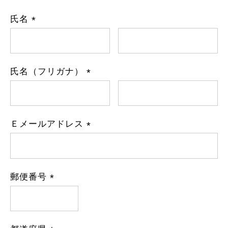
氏名
(
必
須
)
氏名（フリガナ）
(
必
須
)
Ｅメールアドレス
(
必
須
)
郵便番号
(
必
須
)